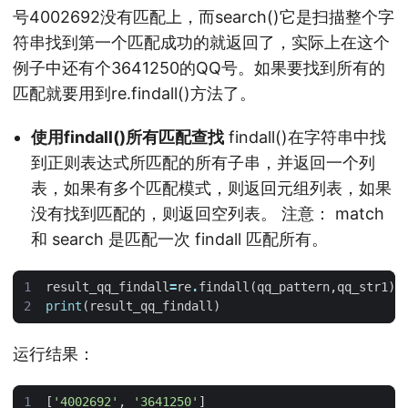
号4002692没有匹配上，而search()它是扫描整个字
符串找到第一个匹配成功的就返回了，实际上在这个
例子中还有个3641250的QQ号。如果要找到所有的
匹配就要用到re.findall()方法了。
使用findall()所有匹配查找
findall()在字符串中找
到正则表达式所匹配的所有子串，并返回一个列
表，如果有多个匹配模式，则返回元组列表，如果
没有找到匹配的，则返回空列表。 注意： match
和 search 是匹配一次 findall 匹配所有。
result_qq_findall
=
re
.
findall
(
qq_pattern
,
qq_str1
)
print
(
result_qq_findall
)
运行结果：
[
'4002692'
,
'3641250'
]