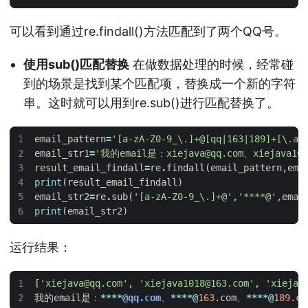
可以看到通过re.findall()方法匹配到了两个QQ号。
使用sub()匹配替换
在做数据处理的时候，经常碰
到的场景是找到某个匹配项，替换成一个新的字符
串。这时就可以用到re.sub()进行匹配替换了。
email_pattern
=
'[a-zA-Z0-9_\.]+@[qq|163|189]+[\.a-
email_str1
=
'我的email是：xiejava@qq.com、xiejava1018
result_email_findall
=
re
.
findall
(
email_pattern
,
ema
print
(
result_email_findall
)
email_str2
=
re
.
sub
(
'[a-zA-Z0-9_\.]+@'
,
'****@'
,
emai
print
(
email_str2
)
运行结果：
[
'xiejava@qq.com'
,
'xiejava1018@163.com'
,
'xiejav
我的email是
：
****
@qq.com
、
****@
163.
com
、
****@
189.
co