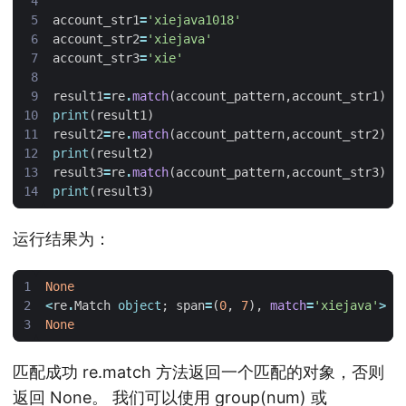
account_str1
=
'xiejava1018'
account_str2
=
'xiejava'
account_str3
=
'xie'
result1
=
re
.
match
(
account_pattern
,
account_str1
)
print
(
result1
)
result2
=
re
.
match
(
account_pattern
,
account_str2
)
print
(
result2
)
result3
=
re
.
match
(
account_pattern
,
account_str3
)
print
(
result3
)
运行结果为：
None
<
re
.
Match
object
;
span
=
(
0
,
7
),
match
=
'xiejava'
>
None
匹配成功 re.match 方法返回一个匹配的对象，否则
返回 None。 我们可以使用 group(num) 或