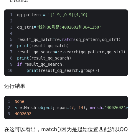
qq_pattern
=
'[1-9][0-9]{4,10}'
qq_str1
=
'我的QQ号是:4002692和3641250'
result_qq_match
=
re
.
match
(
qq_pattern
,
qq_str1
)
print
(
result_qq_match
)
result_qq_search
=
re
.
search
(
qq_pattern
,
qq_str1
)
print
(
result_qq_search
)
if
result_qq_search
:
print
(
result_qq_search
.
group
())
运行结果：
None
<
re
.
Match
object
;
span
=
(
7
,
14
),
match
=
'4002692'
>
4002692
在这可以看出，match()因为是起始位置匹配所以QQ