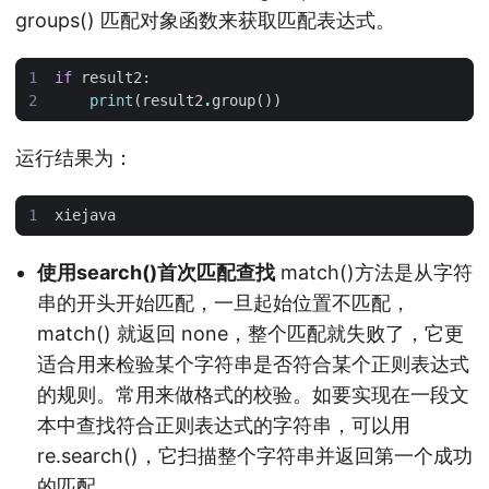
groups() 匹配对象函数来获取匹配表达式。
if
result2
:
print
(
result2
.
group
())
运行结果为：
xiejava
使用search()首次匹配查找
match()方法是从字符
串的开头开始匹配，一旦起始位置不匹配，
match() 就返回 none，整个匹配就失败了，它更
适合用来检验某个字符串是否符合某个正则表达式
的规则。常用来做格式的校验。如要实现在一段文
本中查找符合正则表达式的字符串，可以用
re.search()，它扫描整个字符串并返回第一个成功
的匹配。