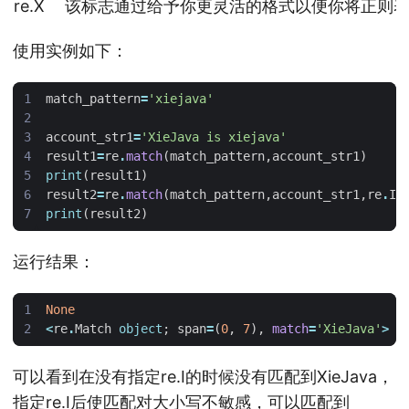
re.X
该标志通过给予你更灵活的格式以便你将正则
使用实例如下：
match_pattern
=
'xiejava'
account_str1
=
'XieJava is xiejava'
result1
=
re
.
match
(
match_pattern
,
account_str1
)
print
(
result1
)
result2
=
re
.
match
(
match_pattern
,
account_str1
,
re
.
I
)
print
(
result2
)
运行结果：
None
<
re
.
Match
object
;
span
=
(
0
,
7
),
match
=
'XieJava'
>
可以看到在没有指定re.I的时候没有匹配到XieJava，
指定re.I后使匹配对大小写不敏感，可以匹配到