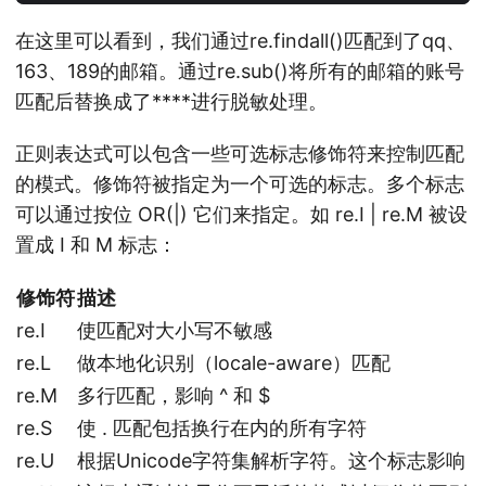
在这里可以看到，我们通过re.findall()匹配到了qq、
163、189的邮箱。通过re.sub()将所有的邮箱的账号
匹配后替换成了****进行脱敏处理。
正则表达式可以包含一些可选标志修饰符来控制匹配
的模式。修饰符被指定为一个可选的标志。多个标志
可以通过按位 OR(|) 它们来指定。如 re.I | re.M 被设
置成 I 和 M 标志：
修饰符
描述
re.I
使匹配对大小写不敏感
re.L
做本地化识别（locale-aware）匹配
re.M
多行匹配，影响 ^ 和 $
re.S
使 . 匹配包括换行在内的所有字符
re.U
根据Unicode字符集解析字符。这个标志影响 \w, \W,