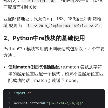
规则为：
[1-9]匹配第一位，[0-9]
[1-9][0-9]{4, 10}
匹配后面4到10位
匹配邮箱地址，只允许qq、163、189这三种邮箱地
址 规则为：
[a-zA-Z0-9_.]+@[qq|163|189]+[.a-zA-Z]+
2、Python中re模块的基础使用
Python中re模块常用的正则表达式包括以下四个主要
方法：
使用match()进行准确匹配
re.match 尝试从字符
串的起始位置匹配一个模式，如果不是起始位置匹
配成功的话，match() 就返回 none。
import
re
account_pattern
=
'^[0-9a-zA-Z]{6,9}$'