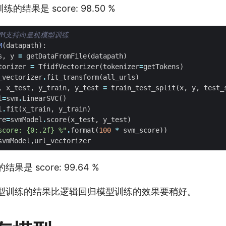
结果是 score: 98.50 %
VM支持向量机模型训练
M
(
datapath
):
s
,
y
=
getDataFromFile
(
datapath
)
torizer
=
TfidfVectorizer
(
tokenizer
=
getTokens
)
_vectorizer
.
fit_transform
(
all_urls
)
,
x_test
,
y_train
,
y_test
=
train_test_split
(
x
,
y
,
test_
l
=
svm
.
LinearSVC
()
l
.
fit
(
x_train
,
y_train
)
re
=
svmModel
.
score
(
x_test
,
y_test
)
score: 
{0:.2f}
 %"
.
format
(
100
*
svm_score
))
svmModel
,
url_vectorizer
是 score: 99.64 %
模型训练的结果比逻辑回归模型训练的效果要稍好。