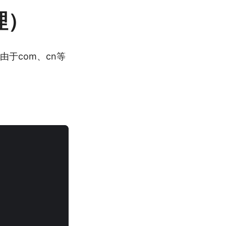
理）
由于com、cn等