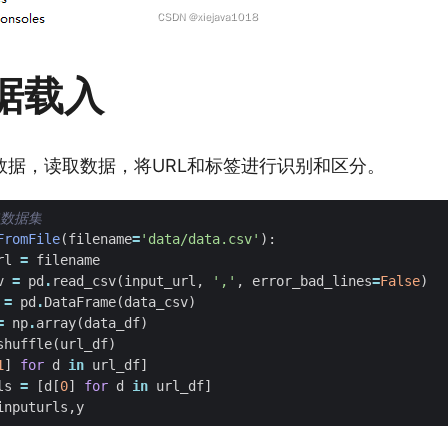
据载入
数据，读取数据，将URL和标签进行识别和区分。
取数据集
FromFile
(
filename
=
'data/data.csv'
):
rl
=
filename
v
=
pd
.
read_csv
(
input_url
,
','
,
error_bad_lines
=
False
)
=
pd
.
DataFrame
(
data_csv
)
=
np
.
array
(
data_df
)
shuffle
(
url_df
)
1
]
for
d
in
url_df
]
ls
=
[
d
[
0
]
for
d
in
url_df
]
inputurls
,
y