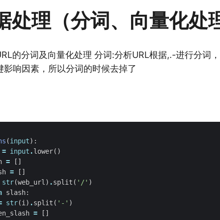
据处理（分词、向量化处
RL的分词及向量化处理 分词:分析URL根据,.-进行分词，
键影响因素，所以分词的时候去掉了
ns
(
input
):
=
input
.
lower
()
n
=
[]
sh
=
[]
str
(
web_url
)
.
split
(
'/'
)
n
slash
:
=
str
(
i
)
.
split
(
'-'
)
en_slash
=
[]