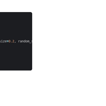
size
=
0.2
,
random_state
=
42
)