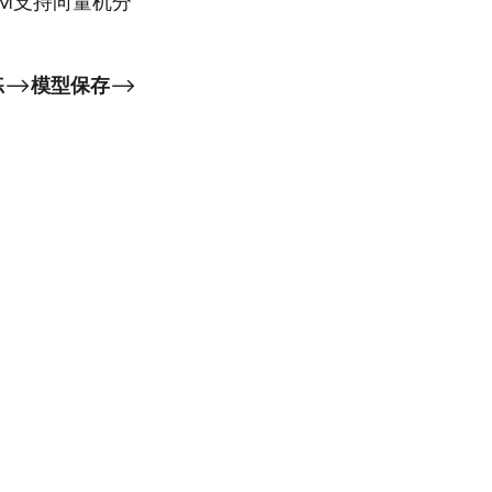
M支持向量机分
练
–>
模型保存
–>