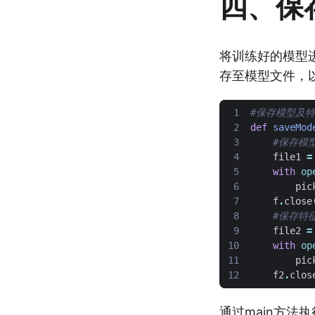
四、保
将训练好的模型进
存至模型文件，
#保存模型及
def
saveMod
#保存模
file1
=
with
op
pic
f
.
close
#保存特
file2
=
with
op
pic
f2
.
clos
通过main方法