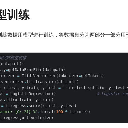
型训练
训练数据用模型进行训练，将数据集分为两部分一部分用
辑回归模型训练
(
datapath
):
s
,
y
=
getDataFromFile
(
datapath
)
torizer
=
TfidfVectorizer
(
tokenizer
=
getTokens
)
_vectorizer
.
fit_transform
(
all_urls
)
,
x_test
,
y_train
,
y_test
=
train_test_split
(
x
,
y
,
test_
ss
=
LogisticRegression
()
# Logistic re
ss
.
fit
(
x_train
,
y_train
)
=
l_regress
.
score
(
x_test
,
y_test
)
score: 
{0:.2f}
 %"
.
format
(
100
*
l_score
))
l_regress
,
url_vectorizer