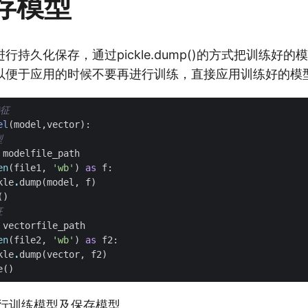
存模型
行持久化保存，通过pickle.dump()的方式把训练好
以便于应用的时候不要再进行训练，直接应用训练好的模
特征
el
(
model
,
vector
):
型
modelfile_path
en
(
file1
,
'wb'
)
as
f
:
kle
.
dump
(
model
,
f
)
()
征
vectorfile_path
en
(
file2
,
'wb'
)
as
f2
:
kle
.
dump
(
vector
,
f2
)
e
()
执行训练模型及保存模型