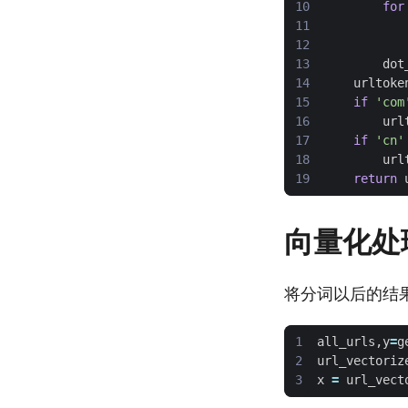
for
dot
urltoke
if
'com
url
if
'cn'
url
return
向量化处
将分词以后的结
all_urls
,
y
=
g
url_vectoriz
x
=
url_vect