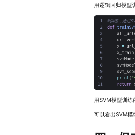
用逻辑回归模型训练的
#训练，通过S
def
trainSV
all_url
url_vec
x
=
url
x_train
svmMode
svmMode
svm_sco
print
(
"
return
用SVM模型训练的结果
可以看出SVM