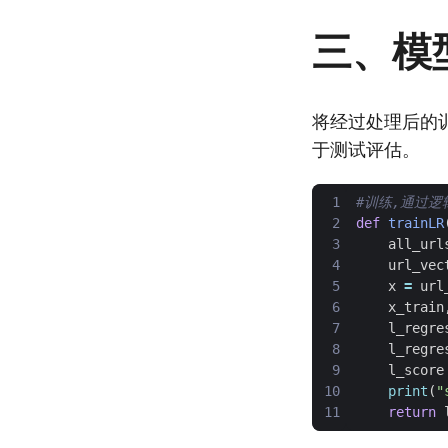
三、模
将经过处理后的
于测试评估。
#训练,通过逻
def
trainLR
all_url
url_vec
x
=
url
x_train
l_regre
l_regre
l_score
print
(
"
return