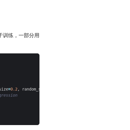
于训练，一部分用
size
=
0.2
,
random_state
=
42
)
gression