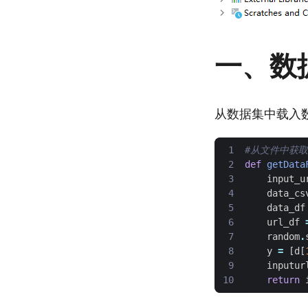
一、数
从数据集中载入
#从文件中获
def
getData
input_u
data_cs
data_df
url_df
random
.
y
=
[
d
[
inputur
return