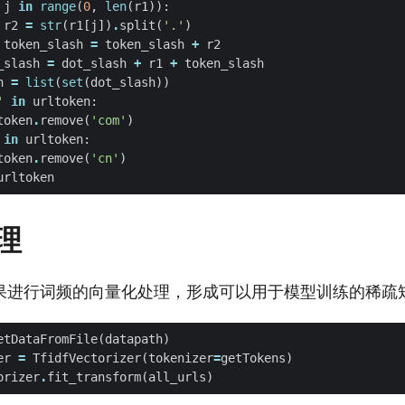
j
in
range
(
0
,
len
(
r1
)):
r2
=
str
(
r1
[
j
])
.
split
(
'.'
)
token_slash
=
token_slash
+
r2
_slash
=
dot_slash
+
r1
+
token_slash
n
=
list
(
set
(
dot_slash
))
'
in
urltoken
:
token
.
remove
(
'com'
)
in
urltoken
:
token
.
remove
(
'cn'
)
urltoken
理
果进行词频的向量化处理，形成可以用于模型训练的稀疏
etDataFromFile
(
datapath
)
er
=
TfidfVectorizer
(
tokenizer
=
getTokens
)
orizer
.
fit_transform
(
all_urls
)