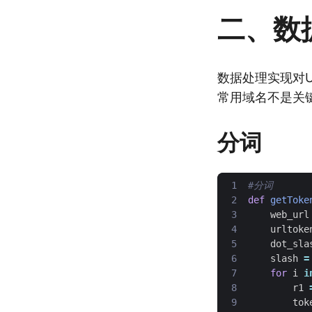
二、数
数据处理实现对U
常用域名不是关
分词
#分词
def
getToke
web_url
urltoke
dot_sla
slash
=
for
i
i
r1
tok