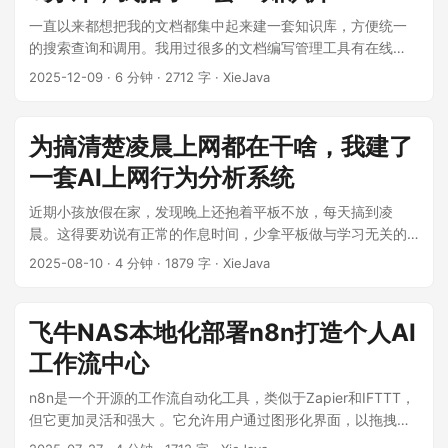
查、深度安全审计、Docker容器监控），支持双格式输出
（Markdown人工可读 + JSON机器可处理），具有良好的可
一直以来都想把我的文档都集中起来建一套知识库，方便统一
扩展性和兼容性。 ...
的搜索查询和调用。我用过很多的文档编写管理工具有在线
的、离线的，包括有有道云笔记、语雀、飞书、Notion、
2025-12-09
·
6 分钟
·
2712 字
·
XieJava
Obsidian等。这些工具编写管理文档还可以但是要做为一个知
识库还远远不够。我认为知识库不但要解决“知识存哪里” 的问
题，更要解决 “知识怎么用” 的痛点，能够将多源的知识内容进
为搞清楚凌晨上网都在干啥，我建了
行聚合，方便检索查询和使用。 ...
一套AI上网行为分析系统
近期小孩放假在家，发现晚上还抱着平板不放，每天搞到凌
晨。这得要劝说有正常的作息时间，少拿平板做与学习无关的
事情，但又不能强制拿平板检查看在哪些时间段都在干啥。于
2025-08-10
·
4 分钟
·
1879 字
·
XieJava
是为了搞清楚其凌晨上网都在干啥，我建了一套AI上网行为分
析系统，随时收到上网行为的分析报告。 ...
飞牛NAS本地化部署n8n打造个人AI
工作流中心
n8n是一个开源的工作流自动化工具，类似于Zapier和IFTTT，
但它更加灵活和强大 。它允许用户通过图形化界面，以拖拽的
形式构建自动化工作流，将不同的应用程序和服务连接起来，