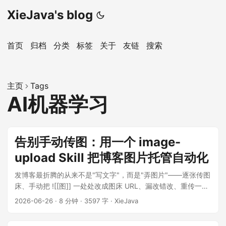
XieJava's blog
首页
归档
分类
标签
关于
友链
搜索
主页
Tags
AI机器学习
告别手动传图：用一个 image-
upload Skill 把博客图片托管自动化
发博客最折腾的从来不是"写文字"，而是"弄图片"——逐张传图
床、手动把 ![[图]] 一处处改成图床 URL、漏改错改、重传一遍
就在图床堆出一堆重复文件。这篇文章记录我怎么用一个
2026-06-26
·
8 分钟
·
3597 字
·
XieJava
Claude Code Skill image-upload，把"扫描本地图片引用 →
按内容哈希去重上传 → 原地改写链接"这条链路压成一句话的