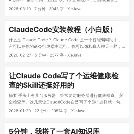
2026.2.x 难度等级：⭐⭐☆☆☆（适合新手） ...
2026-03-10
·
7 分钟
·
3043 字
·
XieJava
ClaudeCode安装教程（小白版）
什么是 Claude Code？ Claude Code 是一个智能编码助手，
它可以在你的命令行终端中运行。你可以像和真人聊天一样，
用自然语言告诉它你想做什么（比如"帮我写一个函数"、“修复
2026-02-27
·
5 分钟
·
2377 字
·
XieJava
这个bug”），它会自动帮你完成代码编写、调试、重构等任
务。 ...
让Claude Code写了个运维健康检
查的Skill还挺好用的
摘要 手头上有几台服务器，经常要对服务器进行健康检查、安
全检查等。这几天让ClaudeCode自己写了个Skill这样就一句话
活就让AI给干了。本文详细介绍了如何使用Claude Code AI辅
2026-01-20
·
22 分钟
·
10574 字
·
XieJava
助开发工具，从零开始构建一个生产级运维健康检查的Skill。重
点阐述了整体架构设计、核心功能实现细节以及实际应用效
果。该系统采用模块化设计，提供三大检查模块（基础健康检
5分钟，我搭了一套AI知识库