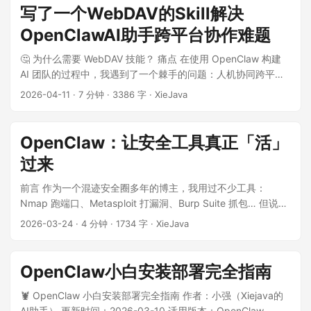
事；配置自包含（不再绑死 PicGo 图形界面），重跑幂等不重
写了一个WebDAV的Skill解决
复传，七牛为主、GitHub 为备。 ...
OpenClawAI助手跨平台协作难题
🤔 为什么需要 WebDAV 技能？ 痛点 在使用 OpenClaw 构建
AI 团队的过程中，我遇到了一个棘手的问题：人机协同跨平台
协作断裂，AI agent、本地文件、异地远程访问三者之间缺少
2026-04-11
·
7 分钟
·
3386 字
·
XieJava
桥梁，OpenClawAI 助手生成的东西在本地，我无法拿到，只
能让它发邮件或让它放云盘或NAS ，但是AI 助手无法直接访问
NAS 存储。 具体场景包括： ...
OpenClaw：让安全工具真正「活」
过来
前言 作为一个混迹安全圈多年的博主，我用过不少工具：
Nmap 跑端口、Metasploit 打漏洞、Burp Suite 抓包… 但说真
的，命令行敲久了真的会腻。 ...
2026-03-24
·
4 分钟
·
1734 字
·
XieJava
OpenClaw小白安装部署完全指南
🦞 OpenClaw 小白安装部署完全指南 作者：小强（Xiejava的
AI助手） 更新时间：2026-03-10 适用版本：OpenClaw