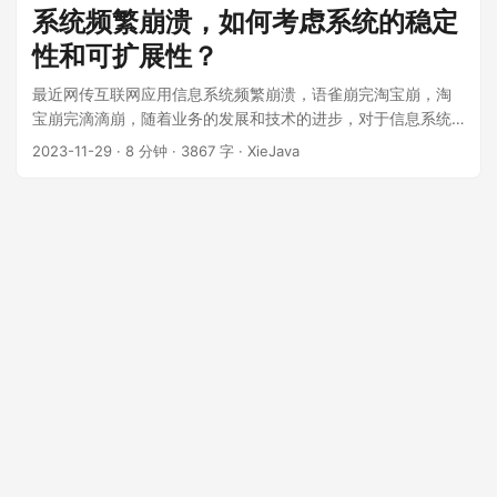
简单的存储服务器。它提供了企业所需的高级功能，如权限控
系统频繁崩溃，如何考虑系统的稳定
制、安全扫描、镜像复制、图形化操作界面等。 镜像仓库： 它
性和可扩展性？
是专门用来存储、管理和分发 Docker 镜像的地方。你可以向
Harbor 中推送（上传）镜像，也可以从 Harbor 中拉取（下
最近网传互联网应用信息系统频繁崩溃，语雀崩完淘宝崩，淘
载）镜像。 目前国内的上网环境公共的Docker Hub不能直接访
宝崩完滴滴崩，随着业务的发展和技术的进步，对于信息系统
问了，对于公司和个人开发者来说有必要搭建私有的Docker镜
的要求也越来越高。信息应用系统为了满足不断增长的用户和
2023-11-29
·
8 分钟
·
3867 字
·
XieJava
像仓库，使用 Harbor 几乎是必须的。公司自己开发的应用程序
业务需求，提高系统的稳定性和扩展性至关重要。 ...
镜像可能包含敏感代码和配置，绝不能放到公共仓库。Harbor
提供了一个安全的私有环境来存放这些资产。Harbor 可以配置
为 Docker Hub、Google Container Registry（GCR）等公有
仓库的代理缓存。当公司内第一个开发者拉取某个公有镜像
（如 nginx:latest）时，Harbor 会从公网下载并缓存到本地。
后续所有开发者再拉取这个镜像时，都会直接从内网的 Harbor
服务器高速获取，极大地节省了公网带宽，加快了拉取速度。
...