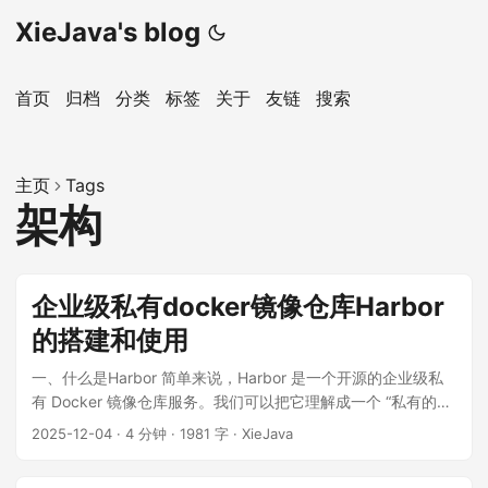
XieJava's blog
首页
归档
分类
标签
关于
友链
搜索
主页
Tags
架构
企业级私有docker镜像仓库Harbor
的搭建和使用
一、什么是Harbor 简单来说，Harbor 是一个开源的企业级私
有 Docker 镜像仓库服务。我们可以把它理解成一个 “私有的、
安全的、功能强大的 Docker Hub”。 私有： 它部署在你自己的
2025-12-04
·
4 分钟
·
1981 字
·
XieJava
基础设施（如公司的数据中心或私有云）上，你完全掌控其中
的所有镜像，不对外公开。 企业级： 这意味着它不仅仅是一个