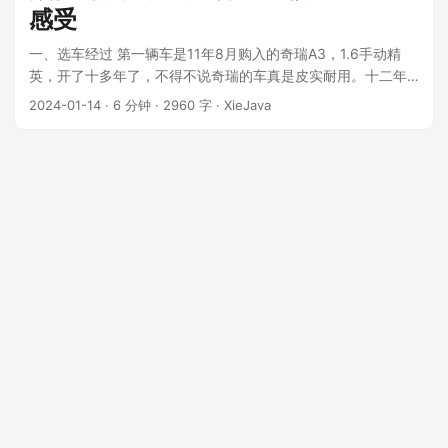
感受
一、选车经过 第一辆车是11年8月购入的奇瑞A3，1.6手动精
英，开了十多年了，不得不说奇瑞的车真是皮实耐用。十二年
12万公里了从来没有出过出现过大问题，就换过几次电池、换
2024-01-14
·
6 分钟
·
2960 字
·
XieJava
过雨刮器、右后门的电动车窗的升降机，4条胎换过一次，其他
都没有换过。现在开起来还是非常好开，底盘扎实，操控性
好，油耗在8、9个左右。唯一的不爽就是手动档在上比较大的
陡坡的时候半坡起步乏力，常常要大脚轰油才能不溜坡不熄
火。 在年初就立了个FLAG，计划两年内换车，目标是新能源混
动车型。所以最近一两年都在看新能源的汽车。见《写给2025
年的自己》 ...