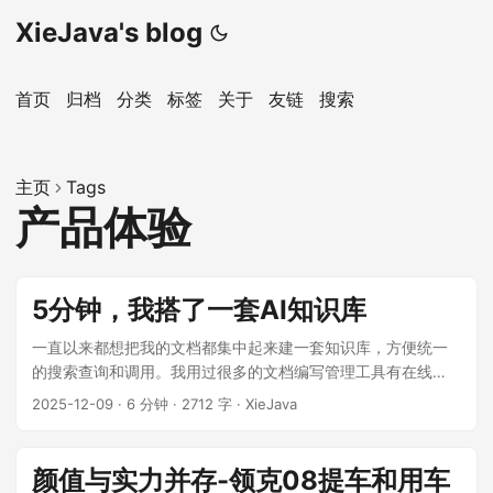
XieJava's blog
首页
归档
分类
标签
关于
友链
搜索
主页
Tags
产品体验
5分钟，我搭了一套AI知识库
一直以来都想把我的文档都集中起来建一套知识库，方便统一
的搜索查询和调用。我用过很多的文档编写管理工具有在线
的、离线的，包括有有道云笔记、语雀、飞书、Notion、
2025-12-09
·
6 分钟
·
2712 字
·
XieJava
Obsidian等。这些工具编写管理文档还可以但是要做为一个知
识库还远远不够。我认为知识库不但要解决“知识存哪里” 的问
题，更要解决 “知识怎么用” 的痛点，能够将多源的知识内容进
颜值与实力并存-领克08提车和用车
行聚合，方便检索查询和使用。 ...