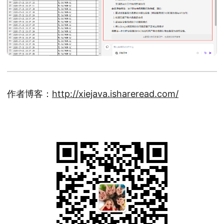
作者博客：
http://xiejava.ishareread.com/