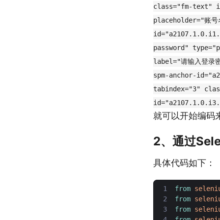
class="fm-text"
placeholder="账号
id="a2107.1.0.i1.
password" type="p
label="请输入登录密码"
spm-anchor-id="a2
tabindex="3" clas
id="a2107.1.0.i3
就可以开始编码
2、通过Se
具体代码如下：
from
seleni
from
seleni
from
seleni
from
seleni