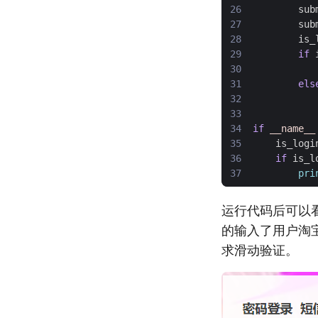
sub
sub
is_
if
els
if
__name__
is_logi
if
is_l
pri
运行代码后可以
的输入了用户淘
求滑动验证。