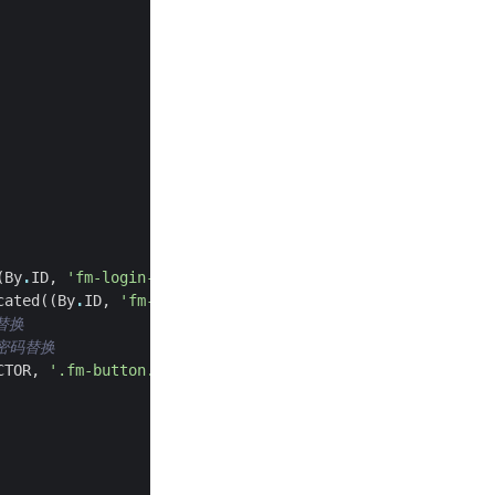
(
By
.
ID
,
'fm-login-id'
)))
cated
((
By
.
ID
,
'fm-login-password'
)))
替换
密码替换
CTOR
,
'.fm-button.fm-submit.password-login'
)))