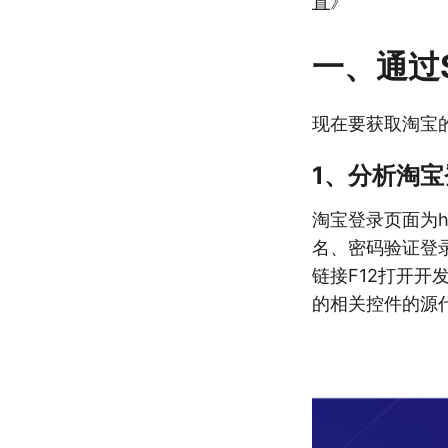
置
》
一、通过S
现在要获取淘宝
1、分析淘
淘宝登录页面为http
名、密码验证登录
链接F12打开
的相关控件的源