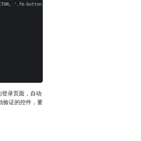
CTOR
,
'.fm-button.fm-submit'
)))
的登录页面，自动
动验证的控件，要