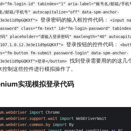
 id="fm-login-id" tabindex="1" aria-label="账号名/邮箱/手机
名/邮箱/手机号" autocapitalize="off" data-spm-anchor-
登录密码的输入框控件代码：
3e3e11d9pGQKXf">
<input n
assword" class="fm-text" id="fm-login-password" tabindex
 placeholder="请输入登录密码" maxlength="40" autocapital
登录按钮的控件代码：
107.1.0.i2.3e3e11d9pGQKXf">
<but
s="fm-button fm-submit password-login" data-spm-anchor-
找到登录需要用的的这几
.3e3e11d9pGQKXf">登录</button>
来控制这些控件进行模拟操作了。
lenium实现模拟登录代码
um.webdriver
import
Chrome
um.webdriver.support.wait
import
WebDriverWait
um.webdriver.common.by
import
By
um.webdriver.support
import
expected_conditions
as
EC