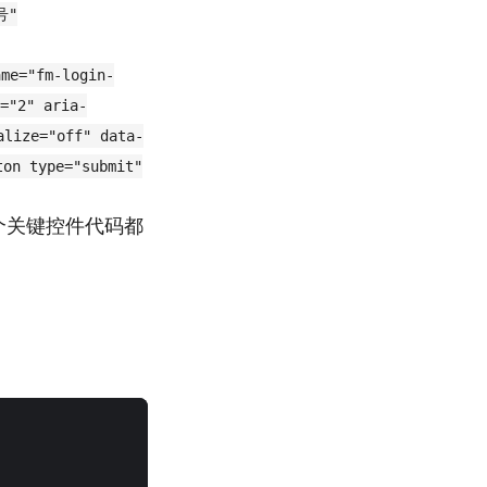
号"
ame="fm-login-
="2" aria-
ize="off" data-
ton type="submit"
个关键控件代码都