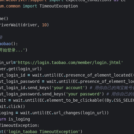
um.common
import
TimeoutException
me
()
riverWait
(
driver
,
10
)
录
aobao
():
开始登录...'
)
in_url
=
'https://login.taobao.com/member/login.jhtml'
ver
.
get
(
login_url
)
ut_login_id
=
wait
.
until
(
EC
.
presence_of_element_located
(
ut_login_password
=
wait
.
until
(
EC
.
presence_of_element_lo
ut_login_id
.
send_keys
(
'your account'
)
# 用你自己的淘宝账号
ut_login_password
.
send_keys
(
'your password'
)
# 用你自己的
mit
=
wait
.
until
(
EC
.
element_to_be_clickable
((
By
.
CSS_SELE
mit
.
click
()
loging
=
wait
.
until
(
EC
.
url_changes
(
login_url
))
urn
is_loging
TimeoutException
:
nt
(
'login_taobao TimeoutException'
)