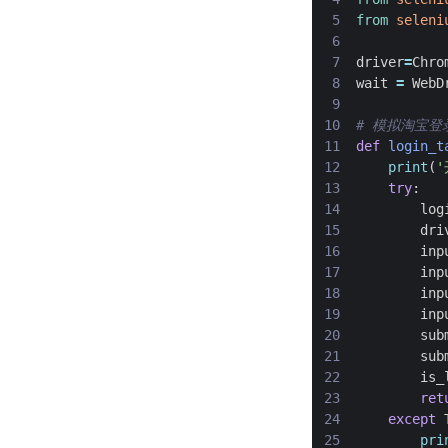
from
seleni
driver
=
Chro
wait
=
WebD
# 模拟淘宝登
def
login_t
print
(
'
try
:
log
dri
inp
inp
inp
inp
sub
sub
is_
ret
except
pri