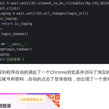
mit
=
wait
.
until
(
EC
.
element_to_be_clickable
((
By
.
CSS_SELE
mit
.
click
()
loging
=
wait
.
until
(
EC
.
url_changes
(
login_url
))
is_loging
:
return
is_loging
e
:
login_taobao
()
==
'__main__'
:
ng
=
login_taobao
()
oging
:
nt
(
'已经登录'
)
看到程序自动的调起了一个Chrome浏览器并访问了淘宝
宝账号和密码，自动的点击了登录按钮，但出现了一个滑