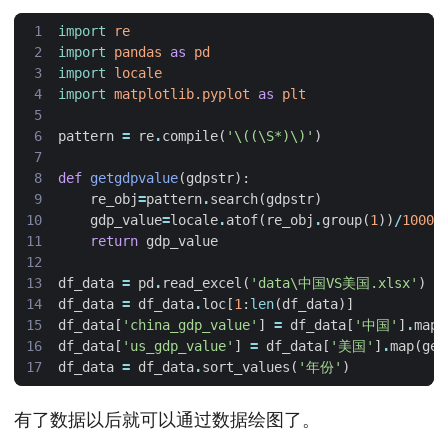
import
re
import
pandas
as
pd
import
locale
import
matplotlib.pyplot
as
plt
pattern
=
re
.
compile
(
'\((\S*)\)'
)
def
getgdpvalue
(
gdpstr
):
re_obj
=
pattern
.
search
(
gdpstr
)
gdp_value
=
locale
.
atof
(
re_obj
.
group
(
1
))
/
10000
return
gdp_value
df_data
=
pd
.
read_excel
(
'data\中国VS美国.xlsx'
)
df_data
=
df_data
.
loc
[
1
:
len
(
df_data
)]
df_data
[
'china_gdp_value'
]
=
df_data
[
'中国'
]
.
map
(
df_data
[
'us_gdp_value'
]
=
df_data
[
'美国'
]
.
map
(
get
df_data
=
df_data
.
sort_values
(
'年份'
)
有了数据以后就可以通过数据绘图了。