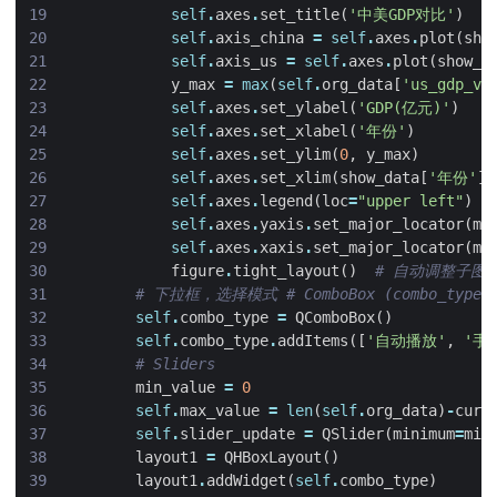
self
.
axes
.
set_title
(
'中美GDP对比'
)
self
.
axis_china
=
self
.
axes
.
plot
(
sho
self
.
axis_us
=
self
.
axes
.
plot
(
show_d
y_max
=
max
(
self
.
org_data
[
'us_gdp_va
self
.
axes
.
set_ylabel
(
'GDP(亿元)'
)
self
.
axes
.
set_xlabel
(
'年份'
)
self
.
axes
.
set_ylim
(
0
,
y_max
)
self
.
axes
.
set_xlim
(
show_data
[
'年份'
]
.
self
.
axes
.
legend
(
loc
=
"upper left"
)
self
.
axes
.
yaxis
.
set_major_locator
(
mt
self
.
axes
.
xaxis
.
set_major_locator
(
mt
figure
.
tight_layout
()
# 自动调整子图
# 下拉框，选择模式 # ComboBox (combo_type)
self
.
combo_type
=
QComboBox
()
self
.
combo_type
.
addItems
([
'自动播放'
,
'手
# Sliders
min_value
=
0
self
.
max_value
=
len
(
self
.
org_data
)
-
cur_
self
.
slider_update
=
QSlider
(
minimum
=
min
layout1
=
QHBoxLayout
()
layout1
.
addWidget
(
self
.
combo_type
)