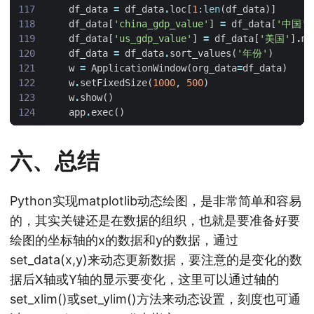
df_data
=
df_data
.
loc
[
1
:
len
(
df_data
)]
df_data
[
'china_gdp_value'
]
=
df_data
[
'中国'
]
df_data
[
'us_gdp_value'
]
=
df_data
[
'美国'
]
.
ma
df_data
=
df_data
.
sort_values
(
'年份'
)
w
=
ApplicationWindow
(
org_data
=
df_data
)
w
.
setFixedSize
(
1000
,
500
)
w
.
show
()
app
.
exec
()
六、总结
Python实现matplotlib动态绘图，是非常简单和容易
的，其实关键还是在数据的组织，也就是要准备好要
绘图的坐标轴的x的数据和y的数据，通过
set_data(x,y)来动态更新数据，要注意的是变化的数
据后X轴或Y轴的显示要变化，这里可以通过轴的
set_xlim()或set_ylim()方法来动态设置，刻度也可通