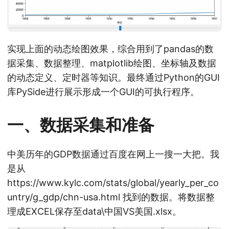
实现上面的动态绘图效果，综合用到了pandas的数
据采集、数据整理、matplotlib绘图、坐标轴及数据
的动态定义、定时器等知识。最终通过Python的GUI
库PySide进行展示形成一个GUI的可执行程序。
一、数据采集和准备
中美历年的GDP数据通过百度在网上一搜一大把。我
是从
https://www.kylc.com/stats/global/yearly_per_co
untry/g_gdp/chn-usa.html 找到的数据。将数据整
理成EXCEL保存至data\中国VS美国.xlsx。