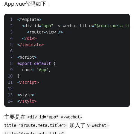
App.vue代码如下：
<
template
>
<
div
id
=
"app"
v
-
wechat
-
title
=
"$route.meta.tit
<
router
-
view
/>
<
/div>
<
/template>
<
script
>
export
default
{
name
:
'App'
,
}
<
/script>
<
style
>
<
/style>
主要是在
<div id="app" v-wechat-
加入了
title="$route.meta.title">
v-wechat-
title="$route.meta.title"