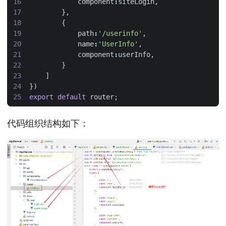
component
:
siteLogin
,
},
{
path
:
'/userinfo'
,
name
:
'UserInfo'
,
component
:
userInfo
,
}
]
})
export
default
router
;
代码组织结构如下：