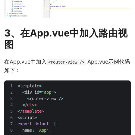
3、在App.vue中加入路由视
图
在App.vue中加入
App.vue示例代码
<router-view />
如下：
<
template
>
<
div
id
=
"app"
>
<
router
-
view
/>
<
/div>
<
/template>
<
script
>
export
default
{
name
:
'App'
,