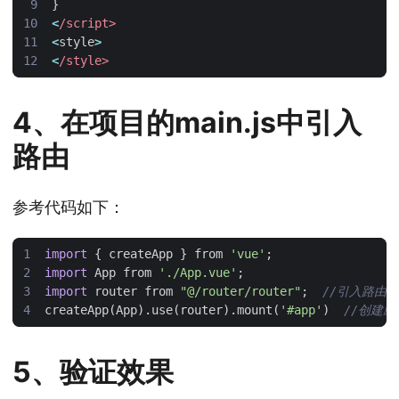
}
<
/script>
<
style
>
<
/style>
4、在项目的main.js中引入
路由
参考代码如下：
import
{
createApp
}
from
'vue'
;
import
App
from
'./App.vue'
;
import
router
from
"@/router/router"
;
createApp
(
App
).
use
(
router
).
mount
(
'#app'
)
5、验证效果