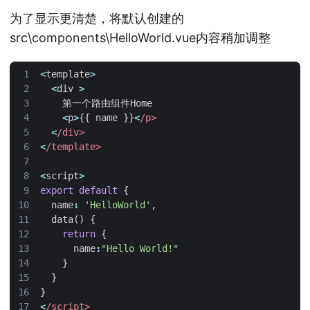
为了显示更清楚，将默认创建的
src\components\HelloWorld.vue内容稍加调整
<
template
>
<
div
>
第一个路由组件Home
<
p
>
{{
name
}}
<
/p>
<
/div>
<
/template>
<
script
>
export
default
{
name
:
'HelloWorld'
,
data
()
{
return
{
name
:
"Hello World!"
}
}
}
<
/script>