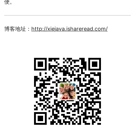
便。
博客地址：
http://xiejava.ishareread.com/