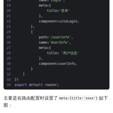
meta
:
{
title
:
'登录'
},
component
:
siteLogin
,
},
{
path
:
'/userinfo'
,
name
:
'UserInfo'
,
meta
:
{
title
:
'用户信息'
},
component
:
userInfo
,
}
]
})
export
default
router
;
主要是在路由配置时设置了
如下
meta:{title:'xxxx'}
图：