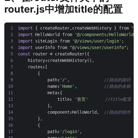
router.js中增加title的配置
import
{
createRouter
,
createWebHistory
}
from
"v
import
HelloWorld
from
'@/components/HelloWorld'
import
siteLogin
from
'@/views/user/login'
;
import
userInfo
from
"@/views/user/userinfo"
;
const
router
=
createRouter
({
history
:
createWebHistory
(),
routes
:
[
{
path
:
'/'
,
name
:
'Home'
,
meta
:
{
title
:
'首页'
},
component
:
HelloWorld
,
},
{
path
:
'/login'
,
name
:
'Login'
,