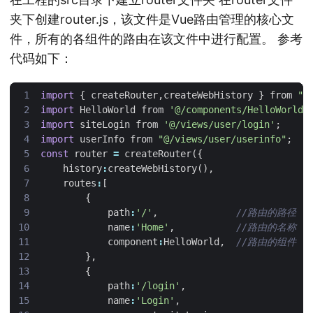
夹下创建router.js，该文件是Vue路由管理的核心文
件，所有的各组件的路由在该文件中进行配置。 参考
代码如下：
import
{
createRouter
,
createWebHistory
}
from
"v
import
HelloWorld
from
'@/components/HelloWorld'
import
siteLogin
from
'@/views/user/login'
;
import
userInfo
from
"@/views/user/userinfo"
;
const
router
=
createRouter
({
history
:
createWebHistory
(),
routes
:
[
{
path
:
'/'
,
name
:
'Home'
,
component
:
HelloWorld
,
},
{
path
:
'/login'
,
name
:
'Login'
,