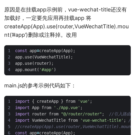
原因是在挂载app示例前，vue-wechat-title还没有
加载好，一定要先应用再挂载app 将
createApp(App).use(router,VueWechatTitle).mou
nt(’#app’)删除或注释掉。改用
const
app
=
createApp
(
App
);
app
.
use
(
VueWechatTitle
);
app
.
use
(
router
);
app
.
mount
(
'#app'
)
main.js的参考示例代码如下：
import
{
createApp
}
from
'vue'
;
import
App
from
'./App.vue'
;
import
router
from
"@/router/router"
;
import
VueWechatTitle
from
'vue-wechat-title'
;
const
app
=
createApp
(
App
);