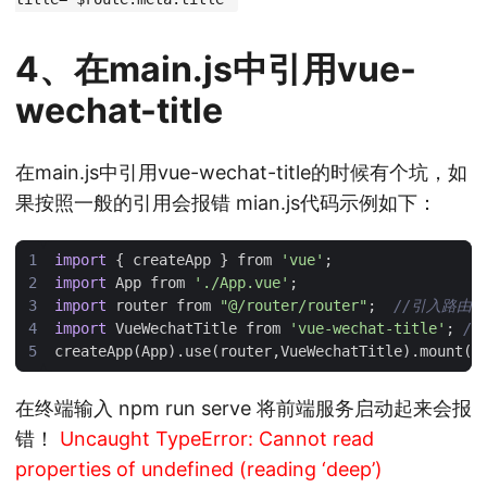
4、在main.js中引用vue-
wechat-title
在main.js中引用vue-wechat-title的时候有个坑，如
果按照一般的引用会报错 mian.js代码示例如下：
import
{
createApp
}
from
'vue'
;
import
App
from
'./App.vue'
;
import
router
from
"@/router/router"
;
import
VueWechatTitle
from
'vue-wechat-title'
;
createApp
(
App
).
use
(
router
,
VueWechatTitle
).
mount
(
'
在终端输入 npm run serve 将前端服务启动起来会报
错！
Uncaught TypeError: Cannot read
properties of undefined (reading ‘deep’)