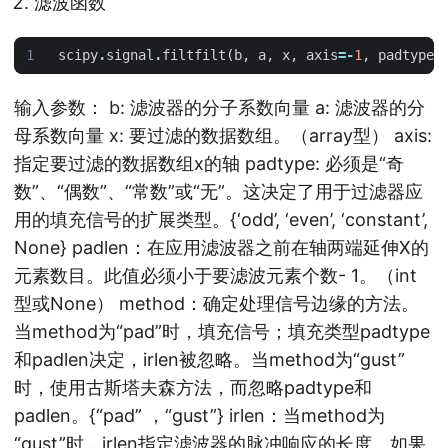
滤波函数
scipy
.
signal
.
filtfilt
(
b
,
a
,
x
,
axis
=-
1
,
padtype
=
输入参数： b: 滤波器的分子系数向量 a: 滤波器的分
母系数向量 x: 要过滤的数据数组。（array型） axis:
指定要过滤的数据数组x的轴 padtype: 必须是“奇
数”、“偶数”、“常数”或“无”。这决定了用于过滤器应
用的填充信号的扩展类型。{‘odd’, ‘even’, ‘constant’,
None} padlen：在应用滤波器之前在轴两端延伸X的
元素数目。此值必须小于要滤波元素个数- 1。（int
型或None） method：确定处理信号边缘的方法。
当method为“pad”时，填充信号；填充类型padtype
和padlen决定，irlen被忽略。当method为“gust”
时，使用古斯塔夫森方法，而忽略padtype和
padlen。{“pad” ，“gust”} irlen：当method为
“gust”时，irlen指定滤波器的脉冲响应的长度。如果