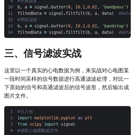
#带通滤波
b
,
a
=
signal
.
butter
(
8
,
[
0.2
,
0.8
],
'bandpass'
)
filtedData
=
signal
.
filtfilt
(
b
,
a
,
data
)
#dat
#带阻滤波
b
,
a
=
signal
.
butter
(
8
,
[
0.2
,
0.8
],
'bandstop'
)
filtedData
=
signal
.
filtfilt
(
b
,
a
,
data
)
#dat
三、信号滤波实战
这里以一个真实的心电数据为例，来实战对心电图某
一段时间采样的信号数据进行高通滤波处理，对比一
下原始的信号和高通滤波后的信号波形，然后输出成
图片文件。
#引入包
import
matplotlib.pyplot
as
plt
from
scipy
import
signal
#读取心电图数据文件