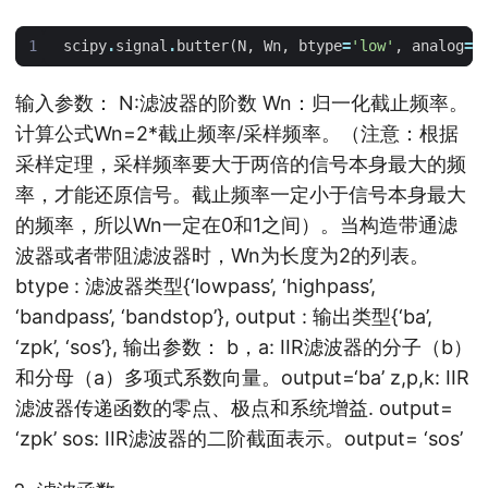
scipy
.
signal
.
butter
(
N
,
Wn
,
btype
=
'low'
,
analog
=
F
输入参数： N:滤波器的阶数 Wn：归一化截止频率。
计算公式Wn=2*截止频率/采样频率。（注意：根据
采样定理，采样频率要大于两倍的信号本身最大的频
率，才能还原信号。截止频率一定小于信号本身最大
的频率，所以Wn一定在0和1之间）。当构造带通滤
波器或者带阻滤波器时，Wn为长度为2的列表。
btype : 滤波器类型{‘lowpass’, ‘highpass’,
‘bandpass’, ‘bandstop’}, output : 输出类型{‘ba’,
‘zpk’, ‘sos’}, 输出参数： b，a: IIR滤波器的分子（b）
和分母（a）多项式系数向量。output=‘ba’ z,p,k: IIR
滤波器传递函数的零点、极点和系统增益. output=
‘zpk’ sos: IIR滤波器的二阶截面表示。output= ‘sos’