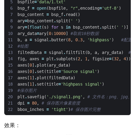
bspfile
=
'data/1.txt'
bsp_f
=
open
(
bspfile
,
"r"
,
encoding
=
'utf-8'
)
bsp_content
=
bsp_f
.
read
()
ary
=
bsp_content
.
split
(
' '
)
ary
=
[
float
(
s
)
for
s
in
bsp_content
.
split
(
' '
)]
ary_data
=
ary
[
0
:
10000
]
#取前10秒数据
b
,
a
=
signal
.
butter
(
8
,
0.3
,
'highpass'
)
#配置
#绘图
filtedData
=
signal
.
filtfilt
(
b
,
a
,
ary_data
)
#
fig
,
axes
=
plt
.
subplots
(
2
,
1
,
figsize
=
(
32
,
4
))
axes
[
0
]
.
plot
(
ary_data
)
axes
[
0
]
.
set
(
title
=
'Source signal'
)
axes
[
1
]
.
plot
(
filtedData
)
axes
[
1
]
.
set
(
title
=
'highpass signal'
)
#保存图片
plt
.
savefig
(
'./signal1.png'
,
# ⽂件名：png、jpg、p
dpi
=
80
,
# 保存图⽚像素密度
bbox_inches
=
'tight'
)
# 保存图⽚完整
效果：