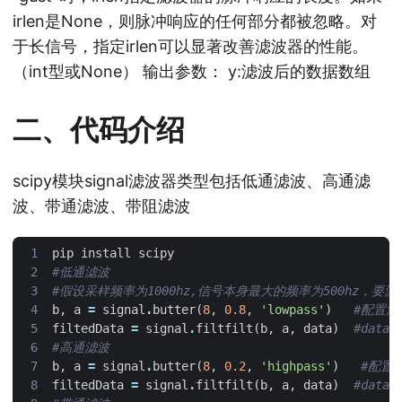
irlen是None，则脉冲响应的任何部分都被忽略。对
于长信号，指定irlen可以显著改善滤波器的性能。
（int型或None） 输出参数： y:滤波后的数据数组
二、代码介绍
scipy模块signal滤波器类型包括低通滤波、高通滤
波、带通滤波、带阻滤波
pip
install
scipy
#低通滤波
#假设采样频率为1000hz,信号本身最大的频率为500hz，要滤除40
b
,
a
=
signal
.
butter
(
8
,
0.8
,
'lowpass'
)
#配置滤
filtedData
=
signal
.
filtfilt
(
b
,
a
,
data
)
#dat
#高通滤波
b
,
a
=
signal
.
butter
(
8
,
0.2
,
'highpass'
)
#配置
filtedData
=
signal
.
filtfilt
(
b
,
a
,
data
)
#dat