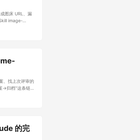
成图床 URL、漏
 image-
一句话的事；配置自
me-
方案、找上次评审的
写方案→归档"这条链路
aude 的完