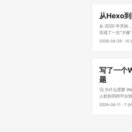
从Hexo
从 2020 年开
完成了一次"大修"
势、如何从零开始
2026-04-29
·
10
指南能帮你少走弯路
主题，托管在 Gi
过了从博客搭建小
速度越来越慢 随
写了一个We
都要等，写作体验大打
升级出问题。我有
题
我用的 NexT
🤔 为什么需要 W
要么实现起来麻烦，要
人机协同跨平台协作
增多，这个文件越
的东西在本地，我
Hugo vs He
2026-04-11
·
7 
具体场景包括： ..
案： Hugo 维
不到 1 秒完成构
丰富且活跃。Pape
支持多环境配置、模