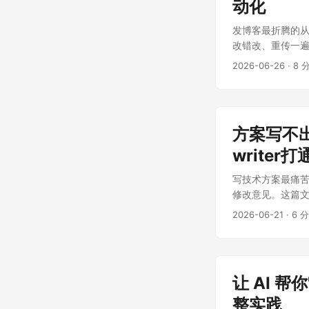
动化
发博客最折腾的从来
改错改、重传一遍就在
upload，把"
2026-06-26
·
8 
包含（不再绑死 Pi
方案写不出来
write
写技术方案最痛苦
修改意见。这篇文章记
压缩成一句话的事。 
2026-06-21
·
6 
让 AI 帮你
整实践