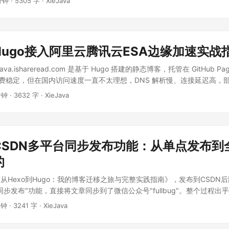
 分钟
·
5305 字
·
XieJava
ugo接入阿里云腾讯云ESA边缘加速实战
ava.ishareread.com 是基于 Hugo 搭建的静态博客，托管在 GitHub P
ges 免费稳定，但在国内访问速度一直不太理想，DNS 解析慢、连接延迟高
..
分钟
·
3632 字
·
XieJava
CSDN多平台同步发布功能：从单点发布到
的
从Hexo到Hugo：我的博客迁移之旅与完整实践指南》，发布到CSDN
同步发布"功能，直接将文章同步到了微信公众号"fullbug"。整个过程出
制粘贴"困扰的内容创作者眼前一亮。这篇文章就来详细聊聊这个功能解
分钟
·
3241 字
·
XieJava