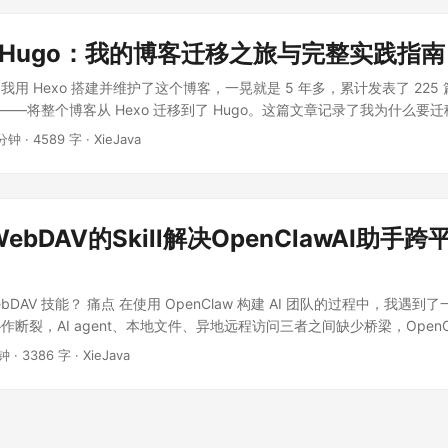
到Hugo：我的博客迁移之旅与完整实践指南
始，我用 Hexo 搭建并维护了这个博客，一晃就是 5 年多，累计发表了 22
——将整个博客从 Hexo 迁移到了 Hugo。这篇文章记录了我为什么要迁移
使用 Hugo，以及从 Hexo 低成本迁移的完整步骤。如果你也在考虑换
 分钟
·
4589 字
·
XieJava
。 一、用了5年Hexo，为什么要换？ 先交代一下背景。我的原博客基于 He
tHub Pages 上，自定义域名访问，跑了整整 5 年。Hexo 本身是个很
白到能熟练定制主题的全过程。 但几个问题日积月累，最终促使我下定决心
着文章数量增加到 200 多篇，Hexo 的生成时间从最初的几秒变成了几
bDAV的Skill解决OpenClawAI助手
折扣。 2. Node.js 依赖地狱 Hexo 基于 Node.js，各种插件、
过两次因为 Node 版本升级导致构建失败的遭遇，排查起来非常耗时。 3
 主题虽然经典，但更新频率明显降低，一些新特性（如深色模式自动切换、
ebDAV 技能？ 痛点 在使用 OpenClaw 构建 AI 团队的过程中，我遇
么干脆没有。 4. 单文件配置复杂 Hexo 的配置集中在一个 _config.
断裂，AI agent、本地文件、异地远程访问三者之间缺少桥梁，OpenCl
来越庞大，管理和维护都很不方便。 于是我开始寻找替代方案，最终选择了 
无法拿到，只能让它发邮件或让它放云盘或NAS ，但是AI 助手无法直接访
xo vs WordPress：为什么选择 Hugo？ 在决定迁移之前，我对比了市面
分钟
·
3386 字
·
XieJava
.
度 评价 构建速度 极快。基于 Go 语言编写，每秒可生成数千页面，225 
建 依赖管理 几乎零依赖。只有一个二进制文件，无需 Node.js、Python
rMod、Blowfish 等主题功能现代、维护积极 配置方式 灵活。支持 YAML
块化配置 学习曲线 适中。模板语法使用 Go 的 html/template，有一