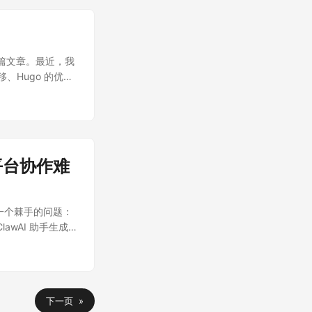
5 篇文章。最近，我
、Hugo 的优
博客框架，希望这篇
xo + NexT
好的工具，陪伴我走
迁移： 1. 构建
十秒。每次本地预览
跨平台协作难
主题依赖经常因为版本
. 主题维护停滞
更好的搜索体验）
到了一个棘手的问题：
yml 里，随着定制
awAI 助手生成
Hugo。 二、
问 NAS 存储。
上主流的几个博客方
篇文章在我的笔记本上
 等运行时 主题生态
/TOML/JSON，
下一页 »
定门槛 内容格式 原