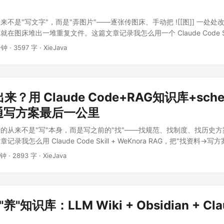
不是"写文字"，而是"弄图片"——逐张传图床、手动把 ![[图]] 一处处改
图床堆出一堆重复文件。这篇文章记录我怎么用一个 Claude Code Skill
扫描本地图片引用 → 按内容哈希去重上传 → 原地改写链接"这条链路压成
分钟
·
3597 字
·
XieJava
cGo 图形界面），重跑幂等不重复传，七牛为主、GitHub 为备。 ...
？用 Claude Code+RAG知识库+sche
r打通写方案最后一公里
的从来不是"写"本身，而是写之前的"找"——找规范、找制度、找历史
录我怎么用 Claude Code Skill + WeKnora RAG，把"找资料→
...
分钟
·
2893 字
·
XieJava
"养"知识库：LLM Wiki + Obsidian + Cl