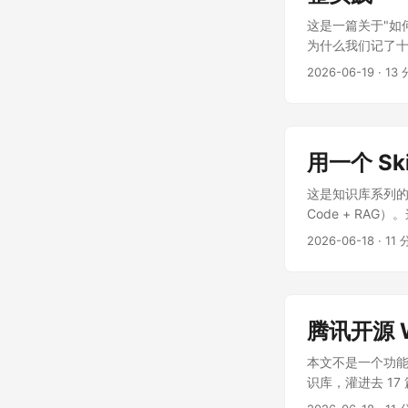
这是一篇关于"如
为什么我们记了十
的"知识库管家"
2026-06-19
·
13
用一个 Sk
这是知识库系列的应
Code + RA
怎么把"本地 Obsi
2026-06-18
·
11
scheme-writer
也能装进 GUI Ag
腾讯开源 
本文不是一个功能
识库，灌进去 1
怎么一步步把根因