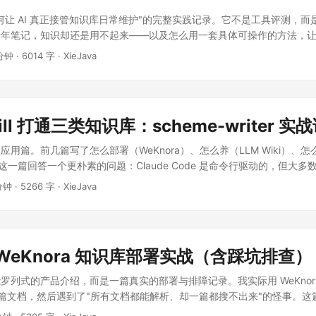
何让 AI 真正接管知识库日常维护"的完整实践记录。它不是工具评测，而
年笔记，知识却还是用不起来——以及怎么用一套具体可操作的方法，让 A
。 文中所有步骤均来自我的真实配置，所有截图均为实际操作界面。 ...
 分钟
·
6014 字
·
XieJava
ill 打通三类知识库：scheme-writer 实
用篇。前几篇写了怎么部署（WeKnora）、怎么养（LLM Wiki）、怎么写
G）。这一篇回答一个更朴素的问题：Claude Code 是命令行驱动的，但大
dian + 企业 WeKnora + 云端 ima/Notion/飞书"这三类知识库也交
 分钟
·
5266 字
·
XieJava
 这个 skill + workbuddy 这样的 GUI Agent。同一个 skill，同一套脚本，能
ent，三库打通的本质——是 skill 而不是 Agent。 ...
WeKnora 知识库部署实战（含踩坑排查）
罗列式的产品介绍，而是一篇真实的部署与排障记录。我实际用 WeKnor
7 篇文档，然后遇到了"所有文档都能解析、却一篇都搜不出来"的怪事。
挖出来的——这部分是官方文档不会写、但你想落地时最需要的内容。 ..