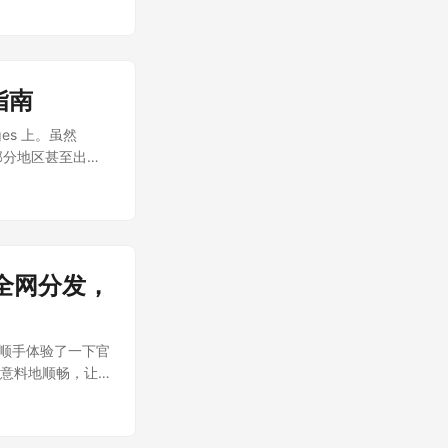
指南
ages 上。虽然
，部分地区甚至出现
全网分发，
后顺手体验了一下官
乎意料地顺畅，让
决了什么痛点，以及