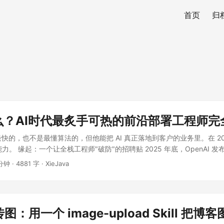
首页
归
什么？AI时代最炙手可热的前沿部署工程师完
最快的，也不是最懂算法的，但他能把 AI 真正落地到客户的业务里。在 20
能力。 缘起：一个让全栈工程师"破防"的招聘贴 2025 年底，OpenAI 
 分钟
·
4881 字
·
XieJava
：用一个 image-upload Skill 把