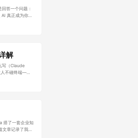
是回答一个问题：
I 真正成为你
战详解
（Claude
多数人不碰终端——
给普通员工用？ 答案是
装进 CLI Agent
a 搭了一套企业知
这篇文章记录了我是
.