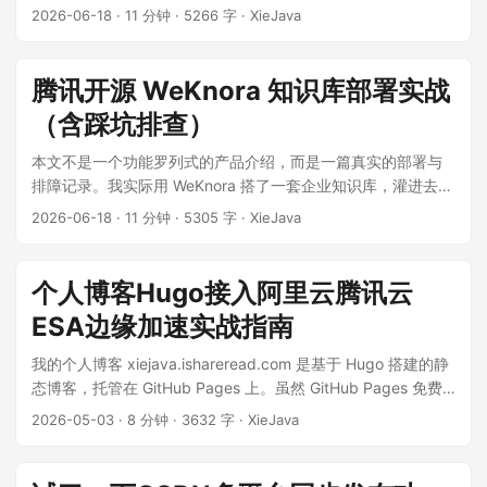
+ RAG）。这一篇回答一个更朴素的问题：Claude Code 是命
2026-06-18
·
11 分钟
·
5266 字
·
XieJava
令行驱动的，但大多数人不碰终端——怎么把"本地 Obsidian +
企业 WeKnora + 云端 ima/Notion/飞书"这三类知识库也交给普
通员工用？ 答案是 scheme-writer 这个 skill + workbuddy 这
腾讯开源 WeKnora 知识库部署实战
样的 GUI Agent。同一个 skill，同一套脚本，能装进 CLI
（含踩坑排查）
Agent 也能装进 GUI Agent，三库打通的本质——是 skill 而不
是 Agent。 ...
本文不是一个功能罗列式的产品介绍，而是一篇真实的部署与
排障记录。我实际用 WeKnora 搭了一套企业知识库，灌进去
17 篇文档，然后遇到了"所有文档都能解析、却一篇都搜不出
2026-06-18
·
11 分钟
·
5305 字
·
XieJava
来"的怪事。这篇文章记录了我是怎么一步步把根因挖出来的
——这部分是官方文档不会写、但你想落地时最需要的内容。
...
个人博客Hugo接入阿里云腾讯云
ESA边缘加速实战指南
我的个人博客 xiejava.ishareread.com 是基于 Hugo 搭建的静
态博客，托管在 GitHub Pages 上。虽然 GitHub Pages 免费
稳定，但在国内访问速度一直不太理想，DNS 解析慢、连接延
2026-05-03
·
8 分钟
·
3632 字
·
XieJava
迟高，部分地区甚至出现无法访问的情况。 ...