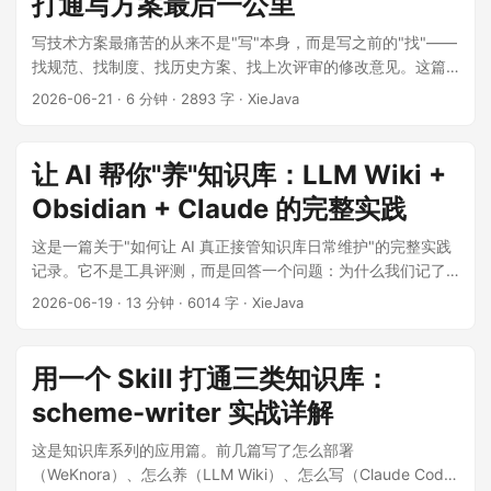
打通写方案最后一公里
写技术方案最痛苦的从来不是"写"本身，而是写之前的"找"——
找规范、找制度、找历史方案、找上次评审的修改意见。这篇
文章记录我怎么用 Claude Code Skill + WeKnora RAG，把"找
2026-06-21
·
6 分钟
·
2893 字
·
XieJava
资料→写方案→归档"这条链路压缩成一句话的事。 ...
让 AI 帮你"养"知识库：LLM Wiki +
Obsidian + Claude 的完整实践
这是一篇关于"如何让 AI 真正接管知识库日常维护"的完整实践
记录。它不是工具评测，而是回答一个问题：为什么我们记了
十年笔记，知识却还是用不起来——以及怎么用一套具体可操
2026-06-19
·
13 分钟
·
6014 字
·
XieJava
作的方法，让 AI 真正成为你的"知识库管家"。 文中所有步骤均
来自我的真实配置，所有截图均为实际操作界面。 ...
用一个 Skill 打通三类知识库：
scheme-writer 实战详解
这是知识库系列的应用篇。前几篇写了怎么部署
（WeKnora）、怎么养（LLM Wiki）、怎么写（Claude Code