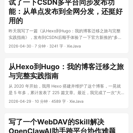
试了一下CSDN多平台同步发布功
能：从单点发布到全网分发，还挺好
用的
昨天我写了一篇《从Hexo到Hugo：我的博客迁移之旅与完整
实践指南》，发布到CSDN后顺手体验了一下官方新推的"多平
台同步发布"功能，直接将文章同步到了微信公众号"fullbug"。
2026-04-30
·
7 分钟
·
3241 字
·
XieJava
整个过程出乎意料地顺畅，让我这个长期被"复制粘贴"困扰的内
容创作者眼前一亮。这篇文章就来详细聊聊这个功能解决了什
么痛点，以及具体怎么用。 ...
从Hexo到Hugo：我的博客迁移之旅
与完整实践指南
从 2020 年开始，我用 Hexo 搭建并维护了这个博客，一晃就
是 5 年多，累计发表了 225 篇文章。最近，我完成了一次"大
修"——将整个博客从 Hexo 迁移到了 Hugo。这篇文章记录了
2026-04-29
·
10 分钟
·
4589 字
·
XieJava
我为什么要迁移、Hugo 的优势、如何从零开始使用 Hugo，以
及从 Hexo 低成本迁移的完整步骤。如果你也在考虑换博客框
架，希望这篇指南能帮你少走弯路。 一、用了5年Hexo，为什
写了一个WebDAV的Skill解决
么要换？ 先交代一下背景。我的原博客基于 Hexo + NexT 主
OpenClawAI助手跨平台协作难题
题，托管在 GitHub Pages 上，自定义域名访问，跑了整整 5