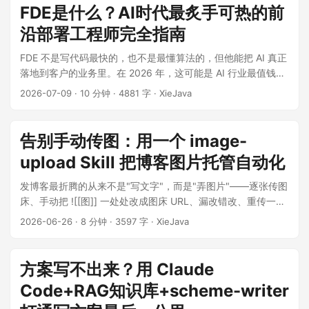
FDE是什么？AI时代最炙手可热的前
沿部署工程师完全指南
FDE 不是写代码最快的，也不是最懂算法的，但他能把 AI 真正
落地到客户的业务里。在 2026 年，这可能是 AI 行业最值钱的
能力。 缘起：一个让全栈工程师"破防"的招聘贴 2025 年底，
2026-07-09
·
10 分钟
·
4881 字
·
XieJava
OpenAI 发布了一则招聘，JD 里赫然写着： ...
告别手动传图：用一个 image-
upload Skill 把博客图片托管自动化
发博客最折腾的从来不是"写文字"，而是"弄图片"——逐张传图
床、手动把 ![[图]] 一处处改成图床 URL、漏改错改、重传一遍
就在图床堆出一堆重复文件。这篇文章记录我怎么用一个
2026-06-26
·
8 分钟
·
3597 字
·
XieJava
Claude Code Skill image-upload，把"扫描本地图片引用 →
按内容哈希去重上传 → 原地改写链接"这条链路压成一句话的
事；配置自包含（不再绑死 PicGo 图形界面），重跑幂等不重
方案写不出来？用 Claude
复传，七牛为主、GitHub 为备。 ...
Code+RAG知识库+scheme-writer